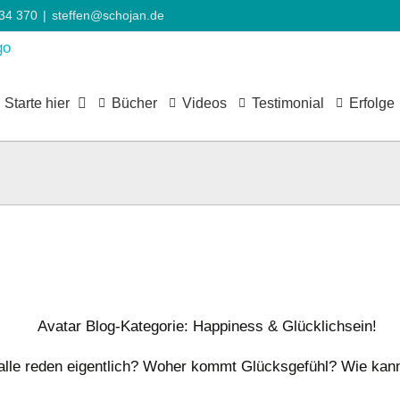
734 370
|
steffen@schojan.de
Starte hier
Bücher
Videos
Testimonial
Erfolge
alle reden eigentlich? Woher kommt Glücksgefühl? Wie ka