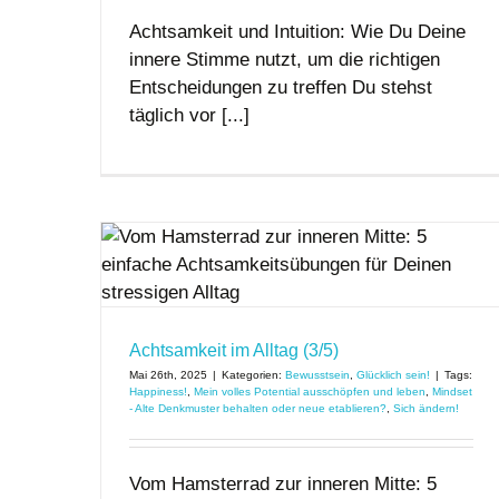
Achtsamkeit und Intuition: Wie Du Deine
innere Stimme nutzt, um die richtigen
Entscheidungen zu treffen Du stehst
täglich vor [...]
5)
Achtsamkeit im Alltag (3/5)
Mai 26th, 2025
|
Kategorien:
Bewusstsein
,
Glücklich sein!
|
Tags:
Happiness!
,
Mein volles Potential ausschöpfen und leben
,
Mindset
- Alte Denkmuster behalten oder neue etablieren?
,
Sich ändern!
Vom Hamsterrad zur inneren Mitte: 5