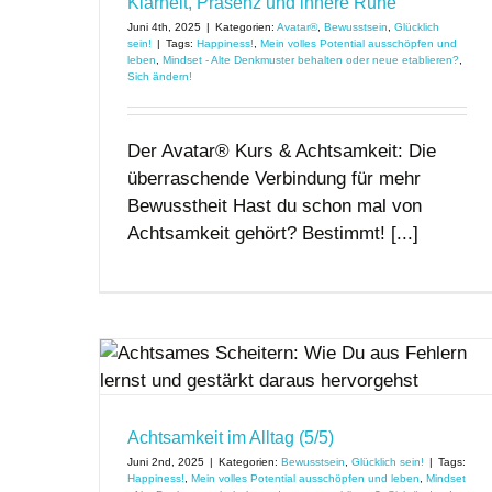
Klarheit, Präsenz und innere Ruhe
Juni 4th, 2025
|
Kategorien:
Avatar®
,
Bewusstsein
,
Glücklich
sein!
|
Tags:
Happiness!
,
Mein volles Potential ausschöpfen und
leben
,
Mindset - Alte Denkmuster behalten oder neue etablieren?
,
Sich ändern!
Der Avatar® Kurs & Achtsamkeit: Die
überraschende Verbindung für mehr
Bewusstheit Hast du schon mal von
Achtsamkeit gehört? Bestimmt! [...]
5)
Achtsamkeit im Alltag (5/5)
Juni 2nd, 2025
|
Kategorien:
Bewusstsein
,
Glücklich sein!
|
Tags:
Happiness!
,
Mein volles Potential ausschöpfen und leben
,
Mindset