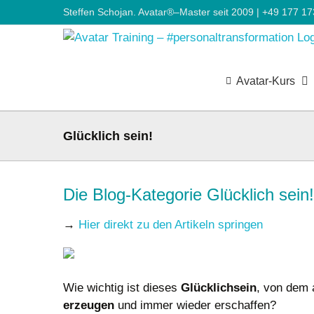
Zum
Steffen Schojan. Avatar®–Master seit 2009 | +49 177 1
Inhalt
springen
Avatar-Kurs
Glücklich sein!
Die Blog-Kategorie Glücklich sein!
→
Hier direkt zu den Artikeln springen
Wie wichtig ist dieses
Glücklichsein
, von dem 
erzeugen
und immer wieder erschaffen?