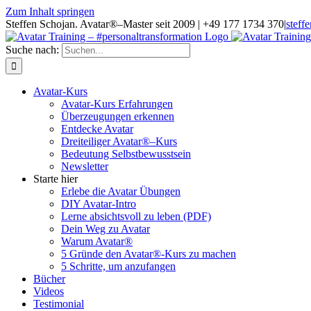
Zum Inhalt springen
Steffen Schojan. Avatar®–Master seit 2009 | +49 177 1734 370
|
steff
Suche nach:
Avatar-Kurs
Avatar-Kurs Erfahrungen
Überzeugungen erkennen
Entdecke Avatar
Dreiteiliger Avatar®–Kurs
Bedeutung Selbstbewusstsein
Newsletter
Starte hier
Erlebe die Avatar Übungen
DIY Avatar-Intro
Lerne absichtsvoll zu leben (PDF)
Dein Weg zu Avatar
Warum Avatar®
5 Gründe den Avatar®-Kurs zu machen
5 Schritte, um anzufangen
Bücher
Videos
Testimonial