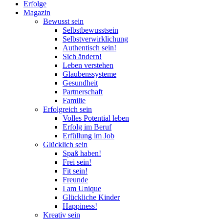
Erfolge
Magazin
Bewusst sein
Selbstbewusstsein
Selbstverwirklichung
Authentisch sein!
Sich ändern!
Leben verstehen
Glaubenssysteme
Gesundheit
Partnerschaft
Familie
Erfolgreich sein
Volles Potential leben
Erfolg im Beruf
Erfüllung im Job
Glücklich sein
Spaß haben!
Frei sein!
Fit sein!
Freunde
I am Unique
Glückliche Kinder
Happiness!
Kreativ sein