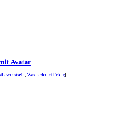
mit Avatar
stbewusstsein
,
Was bedeutet Erfolg
|