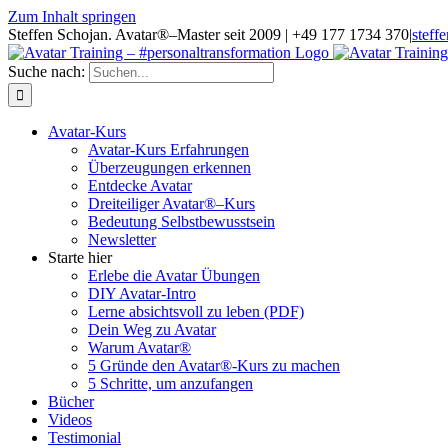
Zum Inhalt springen
Steffen Schojan. Avatar®–Master seit 2009 | +49 177 1734 370
|
steff
Suche nach:
Avatar-Kurs
Avatar-Kurs Erfahrungen
Überzeugungen erkennen
Entdecke Avatar
Dreiteiliger Avatar®–Kurs
Bedeutung Selbstbewusstsein
Newsletter
Starte hier
Erlebe die Avatar Übungen
DIY Avatar-Intro
Lerne absichtsvoll zu leben (PDF)
Dein Weg zu Avatar
Warum Avatar®
5 Gründe den Avatar®-Kurs zu machen
5 Schritte, um anzufangen
Bücher
Videos
Testimonial