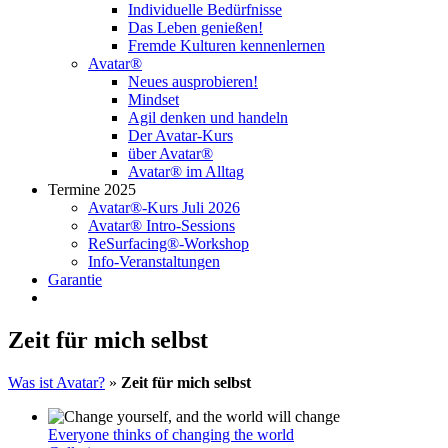
Individuelle Bedürfnisse
Das Leben genießen!
Fremde Kulturen kennenlernen
Avatar®
Neues ausprobieren!
Mindset
Agil denken und handeln
Der Avatar-Kurs
über Avatar®
Avatar® im Alltag
Termine 2025
Avatar®-Kurs Juli 2026
Avatar® Intro-Sessions
ReSurfacing®-Workshop
Info-Veranstaltungen
Garantie
Zeit für mich selbst
Was ist Avatar?
»
Zeit für mich selbst
Everyone thinks of changing the world