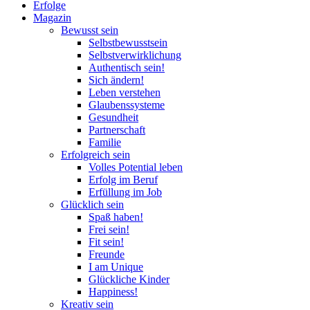
Erfolge
Magazin
Bewusst sein
Selbstbewusstsein
Selbstverwirklichung
Authentisch sein!
Sich ändern!
Leben verstehen
Glaubenssysteme
Gesundheit
Partnerschaft
Familie
Erfolgreich sein
Volles Potential leben
Erfolg im Beruf
Erfüllung im Job
Glücklich sein
Spaß haben!
Frei sein!
Fit sein!
Freunde
I am Unique
Glückliche Kinder
Happiness!
Kreativ sein