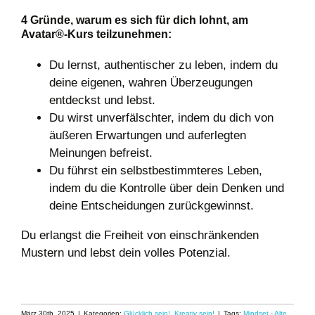
4 Gründe, warum es sich für dich lohnt, am
Avatar®-Kurs teilzunehmen:
Du lernst, authentischer zu leben, indem du
deine
eigenen
, wahren Überzeugungen
entdeckst und lebst.
Du wirst unverfälschter, indem du dich von
äußeren Erwartungen und auferlegten
Meinungen
befreist
.
Du führst ein selbstbestimmteres Leben,
indem du die Kontrolle über dein Denken und
deine Entscheidungen
zurückgewinnst
.
Du erlangst die
Freiheit
von einschränkenden
Mustern und lebst dein volles Potenzial.
März 30th, 2025
|
Kategorien:
Glücklich sein!
,
Kreativ sein!
|
Tags:
Mindset - Alte