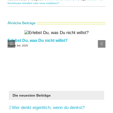
Denkmuster behalten oder neue etablieren?
Ähnliche Beiträge
Erlebst Du, was Du nicht willst?
August 3rd, 2025
J
Die neuesten Beiträge
Wer denkt eigentlich, wenn du denkst?