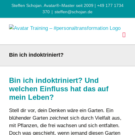
Zum
Steffen Schojan. Avatar®–Master seit 2009 | +49 177 1734
Inhalt
370
|
steffen@schojan.de
springen
Bin ich indoktriniert?
Bin ich indoktriniert? Und
welchen Einfluss hat das auf
mein Leben?
Stell dir vor, dein Denken wäre ein Garten. Ein
blühender Garten zeichnet sich durch Vielfalt aus,
mit Pflanzen, die frei wachsen und sich entfalten.
Doch was geschieht, wenn jemand diesen Garten