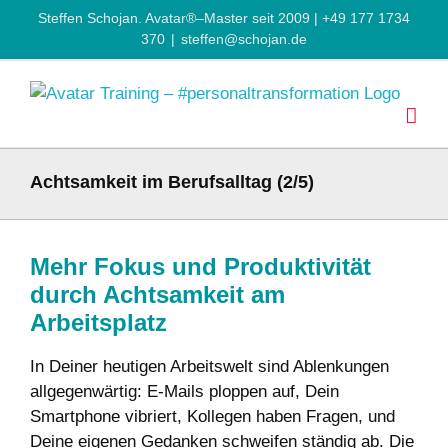
Zum
Steffen Schojan. Avatar®–Master seit 2009 | +49 177 1734
Inhalt
370
|
steffen@schojan.de
springen
Achtsamkeit im Berufsalltag (2/5)
Mehr Fokus und Produktivität
durch Achtsamkeit am
Arbeitsplatz
In Deiner heutigen Arbeitswelt sind Ablenkungen
allgegenwärtig: E-Mails ploppen auf, Dein
Smartphone vibriert, Kollegen haben Fragen, und
Deine eigenen Gedanken schweifen ständig ab. Die