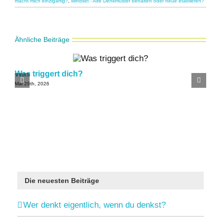
macht mich einzigartig?
,
Mindset - Alte Denkmuster behalten oder neue etablieren?
Ähnliche Beiträge
Was triggert dich?
Mai 29th, 2026
D
Die neuesten Beiträge
Wer denkt eigentlich, wenn du denkst?